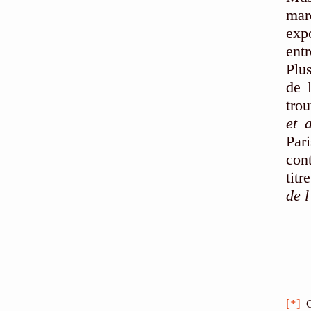
mar
exp
ent
Plu
de 
tro
et 
Par
con
titr
de l
[*]
C