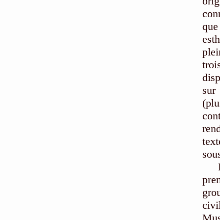
ori
con
que
est
ple
tro
disp
sur
(pl
con
rend
text
sou
pre
gro
civi
Mus