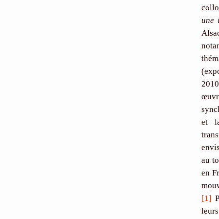
coll
une 
Alsa
nota
thém
(exp
2010.
œuvr
sync
et l
tran
envi
au t
en F
mouv
[1]
P
leur