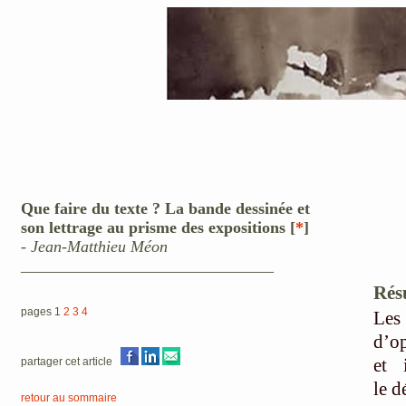
Que faire du texte ? La bande dessinée et
son lettrage au prisme des expositions [
*
]
-
Jean-Matthieu Méon
_______________________________
Rés
pages 1
2
3
4
Les
d’op
et 
partager cet article
le d
retour au sommaire