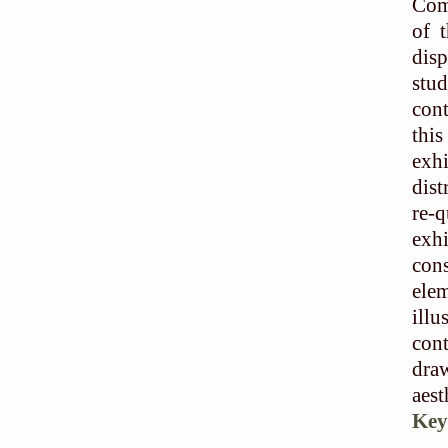
Comi
of 
disp
stud
con
thi
exh
dist
re-
exh
cons
elem
illu
cont
dra
aest
Key