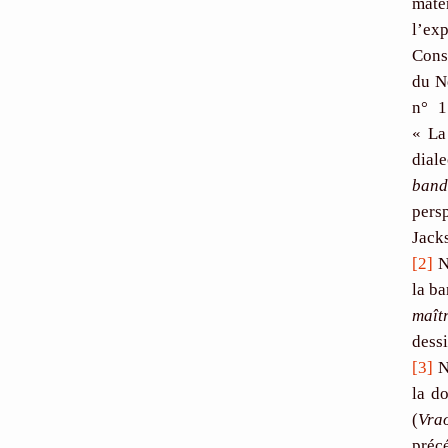
maté
l’ex
Consu
du N
n° 1
« La
diale
band
pers
Jacks
[2]
No
la b
maîtr
dessi
[3]
No
la d
(
Vra
préc