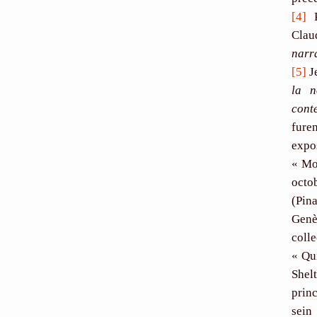
[4]
P
Clau
narr
[5]
J
la n
cont
fure
expo
« Mo
octo
(Pin
Genè
coll
« Qu
Shel
prin
sein