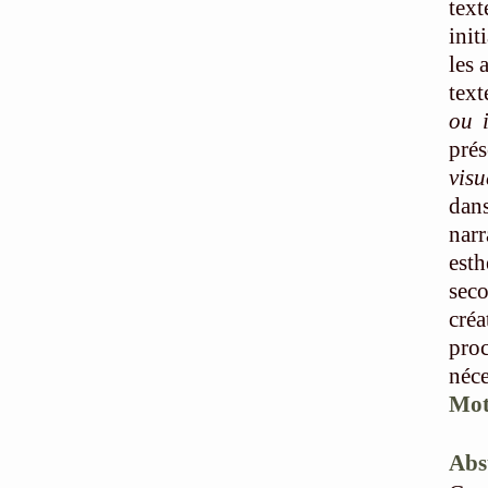
tex
init
les 
text
ou 
pré
visu
dans
narr
est
seco
créa
pro
néce
Mot
Abs