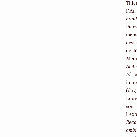
Thie
l’An
band
Pier
mémo
dessi
de f
Méon
Ambi
Id.
, 
impo
(dir.
Louv
son 
l’ex
Reco
ambi