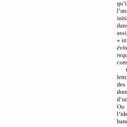
qu’i
l’œ
ini
dans
ass
« in
évit
req
com
let
des 
don
d’u
Ou l
l’i
ban