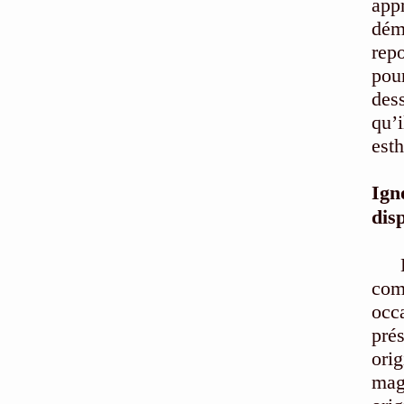
app
déma
rep
pour
des
qu’
esth
Ign
disp
com
occ
pré
ori
mag