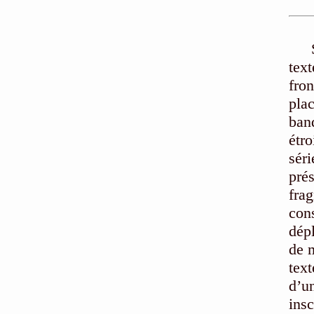
tex
fro
pla
ban
étro
sér
pré
fra
con
dép
de m
text
d’u
ins