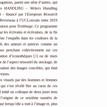
rogations, parmi une série d’autres, qui
hes
HANDLING
–
Writers Handling
)
– financé par l’
European Research
 Reverseau à l’UCLouvain entre 2019
vraison pour
Textimage
. Ce programme
r les écrivains et écrivaines, de la fin
ène l’enquête dans les coulisses de la
uels des auteurs et autrices comme un
ous penchant collectivement sur ces
ution d’iconothèques [
3
] ou de murs
e de l’aspect sensoriel du stockage, de
isation des images concrètes, qui était
exions.
aux visuels par des hommes et femmes
t, qui s’est révélé être au cœur de ces
d initié un colloque de deux jours tenu
 l’origine de ce seizième numéro de
 lorsqu’elle a trait à l’image et, plus