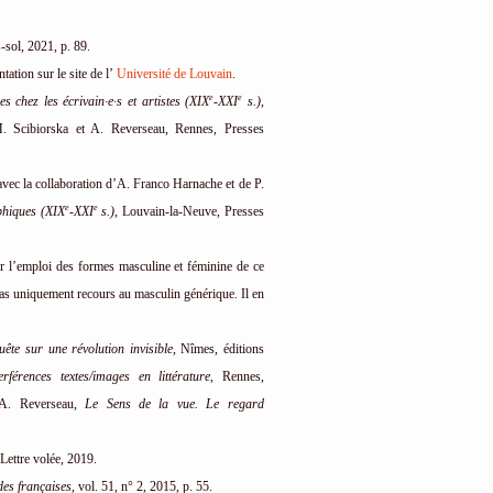
s-sol, 2021, p. 89.
tion sur le site de l’
Université de Louvain
.
e
e
s chez les écrivain·e·s et artistes (XIX
-XXI
s.)
,
M. Scibiorska et A. Reverseau, Rennes, Presses
vec la collaboration d’A. Franco Harnache et de P.
e
e
phiques (XIX
-XXI
s.)
, Louvain-la-Neuve, Presses
er l’emploi des formes masculine et féminine de ce
pas uniquement recours au masculin générique. Il en
uête sur une révolution invisible,
Nîmes, éditions
rférences textes/images en littérature
, Rennes,
; A. Reverseau,
Le Sens de la vue. Le regard
Lettre volée, 2019.
des françaises
, vol. 51, n° 2, 2015, p. 55.