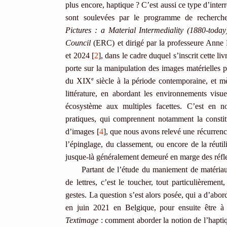
plus encore, haptique ? C’est aussi ce type d’inter
sont soulevées par le programme de recherc
Pictures : a Material Intermediality (1880-today
Council
(ERC) et dirigé par la professeure Anne
et 2024 [
2
], dans le cadre duquel s’inscrit cette li
porte sur la manipulation des images matérielles pa
e
du XIX
siècle à la période contemporaine, et m
littérature, en abordant les environnements vis
écosystème aux multiples facettes. C’est en n
pratiques, qui comprennent notamment la constit
d’images [
4
], que nous avons relevé une récurrenc
l’épinglage, du classement, ou encore de la réutil
jusque-là généralement demeuré en marge des réfl
Partant de l’étude du maniement de matéri
de lettres, c’est le toucher, tout particulièremen
gestes. La question s’est alors posée, qui a d’abor
en juin 2021 en Belgique, pour ensuite être à
Textimage
: comment aborder la notion de l’haptique