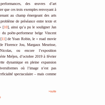
s performances, des œuvres d’art
ter que ces trois exemples renvoyant à
rtenant au champ émergeant des arts
e problème de préséance entre texte et
» [
10
], ainsi qu’a pu le souligner Jan
 du poète-performeur belge Vincent
[
11
] de Yoan Robin, le « road movie
 de Florence Jou, Margaux Meurisse,
olas, ou encore l’exposition
érie Mréjen, d’octobre 2019 à février
ette dynamique en pleine expansion
diversiformes où l’image n’est pas
icialité spectaculaire – mais comme
>suite
e