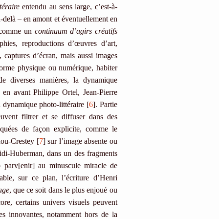
ttéraire
entendu au sens large, c’est-à-
u-delà – en amont et éventuellement en
ré comme un
continuum d’agirs créatifs
phies, reproductions d’œuvres d’art,
s, captures d’écran, mais aussi images
 forme physique ou numérique, habiter
, de diverses manières, la dynamique
 en avant Philippe Ortel, Jean-Pierre
dynamique photo-littéraire [
6
]. Partie
uvent filtrer et se diffuser dans des
quées de façon explicite, comme le
hou-Crestey [
7
] sur l’image absente ou
Didi-Huberman, dans un des fragments
« parv[enir] au minuscule miracle de
able, sur ce plan, l’écriture d’Henri
age
, que ce soit dans le plus enjoué ou
core, certains univers visuels peuvent
ires innovantes, notamment hors de la