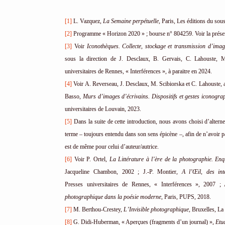
[1]
L. Vazquez,
La Semaine perpétuelle
, Paris, Les éditions du sou
[2]
Programme « Horizon 2020 » ; bourse n° 804259. Voir la présenta
[3]
Voir
Iconothèques. Collecte, stockage et transmission d’image
sous la direction de J. Desclaux, B. Gervais, C. Lahouste, 
universitaires de Rennes, « Interférences », à paraitre en 2024.
[4]
Voir A. Reverseau, J. Desclaux, M. Scibiorska et C. Lahouste, a
Basso,
Murs d’images d’écrivains. Dispositifs et gestes iconogra
universitaires de Louvain, 2023.
[5]
Dans la suite de cette introduction, nous avons choisi d’altern
terme – toujours entendu dans son sens épicène –, afin de n’avoir 
est de même pour celui d’auteur/autrice.
[6]
Voir P. Ortel,
La Littérature à l’ère de la photographie. Enq
Jacqueline Chambon, 2002 ; J.-P. Montier,
A l’Œil, des inte
Presses universitaires de Rennes, « Interférences », 2007 
photographique dans la poésie moderne
, Paris, PUPS, 2018.
[7]
M. Berthou-Crestey,
L’Invisible photographique,
Bruxelles, La 
[8]
G. Didi-Huberman, « Aperçues (fragments d’un journal) »,
Etu