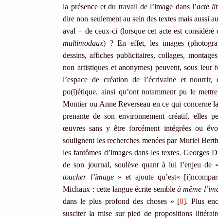
la présence et du travail de l’image dans l’
acte li
dire non seulement au sein des textes mais aussi a
aval – de ceux-ci (lorsque cet acte est considé
multimodaux
) ? En effet, les images (photogra
dessins, affiches publicitaires, collages, montage
non artistiques et anonymes) peuvent, sous leur
l’espace de création de l’écrivaine et nourrir
po(ï)étique, ainsi qu’ont notamment pu le mettre
Montier ou Anne Reverseau en ce qui concerne la 
prenante de son environnement créatif, elles pe
œuvres sans y être forcément intégrées ou évo
soulignent les recherches menées par Muriel Bert
les fantômes d’images dans les textes. Georges 
de son journal, soulève quant à lui l’enjeu de 
toucher l’image
» et ajoute qu’est« [i]ncompar
Michaux : cette langue écrite semble
à même l’im
dans le plus profond des choses » [
8
]. Plus en
susciter la mise sur pied de propositions littéra