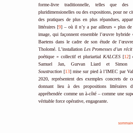
forme-livre traditionnelle, telles que de
pluridimensionelles ou des expositions, pour ne ci
des pratiques de plus en plus répandues, appa
littéraires [
9
] – où il n’y a par ailleurs « plus d
image, qui façonnent ensemble l’œuvre hybride 
Baetens dans le cadre de son étude de l’œuvre
Tholomé. L’installation
Les Promesses d’un récit
poétique » collectif et pluriartial
KALCES
[
12
]
Samuel Jan, Gurvan Liard et Simon Nic
Soustraction
[
13
] mise sur pied à l’IMEC par Val
2020, représentent des exemples concrets de c
donnant lieu à des propositions littéraires 
appréhendée comme un à-côté – comme une superf
véritable force opérative, engageante.
sommair