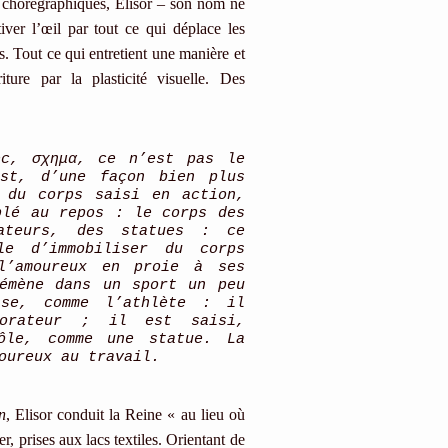
ses chorégraphiques, Elisor – son nom ne
ver l’œil par tout ce qui déplace les
s. Tout ce qui entretient une manière et
ture par la plasticité visuelle. Des
ec, σχημα, ce n’est pas le
st, d’une façon bien plus
 du corps saisi en action,
plé au repos : le corps des
ateurs, des statues : ce
le d’immobiliser du corps
l’amoureux en proie à ses
émène dans un sport un peu
se, comme l’athlète : il
’orateur ; il est saisi,
ôle, comme une statue. La
oureux au travail.
on
, Elisor conduit la Reine « au lieu où
er, prises aux lacs textiles. Orientant de