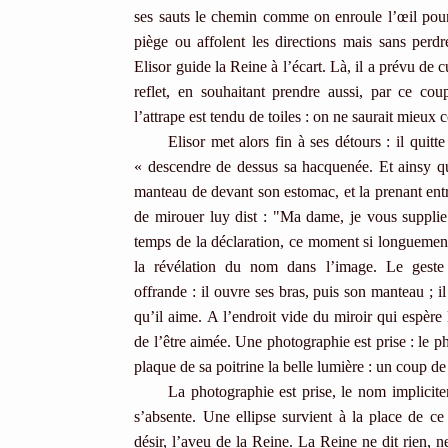
ses sauts le chemin comme on enroule l’œil pour 
piège ou affolent les directions mais sans perdre
Elisor guide la Reine à l’écart. Là, il a prévu de c
reflet, en souhaitant prendre aussi, par ce co
l’attrape est tendu de toiles : on ne saurait mieux
Elisor met alors fin à ses détours : il quitte 
« descendre de dessus sa hacquenée. Et ainsy qu’e
manteau de devant son estomac, et la prenant entr
de mirouer luy dist : "Ma dame, je vous supplie
temps de la déclaration, ce moment si longuement
la révélation du nom dans l’image. Le geste
offrande : il ouvre ses bras, puis son manteau ; il
qu’il aime. A l’endroit vide du miroir qui espère 
de l’être aimée. Une photographie est prise : le ph
plaque de sa poitrine la belle lumière : un coup de
La photographie est prise, le nom implicitemen
s’absente. Une ellipse survient à la place de ce
désir, l’aveu de la Reine. La Reine ne dit rien, ne