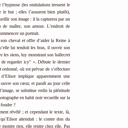
l’hypnose (les ondulations tressent le
 le but ; elles l’assurent bien plutôt),
ueillir son image : il la capturera par un
up de maître, son amour. L’endroit de
 commencer un portrait.
son cheval et offre d’aider la Reine à
lle lui tendoit les bras, il ouvrir son
e les siens, luy monstrant son hallecret
 de regarder icy" ». Débute le dernier
 ordonné, où est prévue de s’effectuer
 d’Elisor implique apparemment une
 ouvre son cœur, et paraît au jour celle
l’image, se substitue enfin la plénitude
otographe en habit noir recueille sur la
 foudre ?
t révélé ; et cependant le texte, là,
 qu’Elisor attendait : le contre don du
 montre rien, elle rentre chez elle. Pas