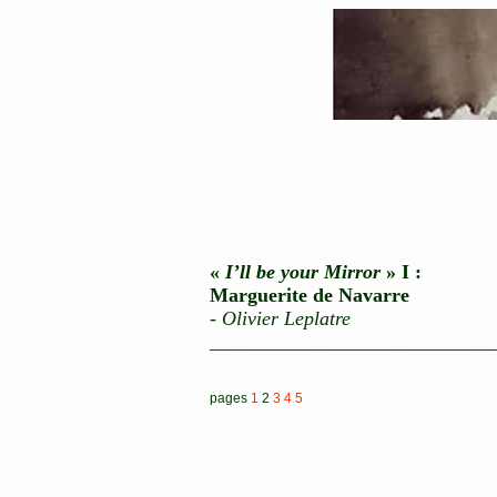
«
I’ll be your Mirror
» I :
Marguerite de Navarre
-
Olivier Leplatre
____________________________
pages
1
2
3
4
5