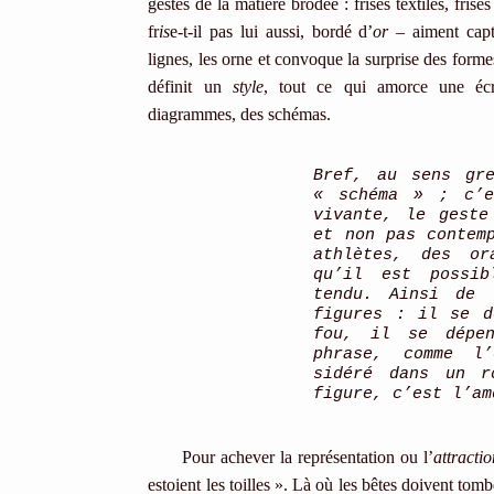
gestes de la matière brodée : frises textiles, fri
fr
is
e-t-il pas lui aussi, bordé d’
or
– aiment capti
lignes, les orne et convoque la surprise des forme
définit un
style
, tout ce qui amorce une écri
diagrammes, des schémas.
Bref, au sens gr
« schéma » ; c’e
vivante, le geste
et non pas contem
athlètes, des or
qu’il est possib
tendu. Ainsi de 
figures : il se d
fou, il se dépen
phrase, comme l
sidéré dans un r
figure, c’est l’am
Pour achever la représentation ou l’
attracti
estoient les toilles ». Là où les bêtes doivent tomb