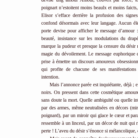
poignart n’estoitent moins beaulx et moins faict
Elisor s’efface derrière la profusion des signe
confond désormais avec leur langage. Aucun él
porte devise pour afficher le message d’amour :
beauté, insistance sur les modulations du dra
marque la pudeur et presque la censure du désir 
magie du dévoilement. Le message euphorique du 
prise à émettre un discours amoureux obsessionn
qui profite de chacune de ses manifestations 
intention.
Mais l’annonce parée est inquiétante, déjà ; elle
noirs. On pressent dans cette cosmétique amoure
sans doute la mort. Quelle ambiguïté ou quelle intu
par des armes, même neutralisées en décors (miro
poignard), par un miroir qui glace le cœur et par
ressemble à un linceul, par un décor de nuit qui 
perte ! L’aveu du désir s’énonce si mélancoliqu