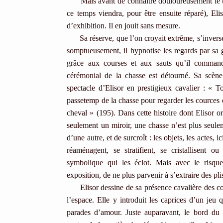
Mais avant de connaître douloureusement le tem
ce temps viendra, pour être ensuite réparé), El
d’exhibition. Il en jouit sans mesure.
Sa réserve, que l’on croyait extrême, s’inverse e
somptueusement, il hypnotise les regards par sa g
grâce aux courses et aux sauts qu’il comman
cérémonial de la chasse est détourné. Sa scène 
spectacle d’Elisor en prestigieux cavalier : « T
passetemp de la chasse pour regarder les cources et
cheval » (195). Dans cette histoire dont Elisor or
seulement un miroir, une chasse n’est plus seule
d’une autre, et de surcroît : les objets, les actes, 
réaménagent, se stratifient, se cristallisent ou
symbolique qui les éclot. Mais avec le risque,
exposition, de ne plus parvenir à s’extraire des pli
Elisor dessine de sa présence cavalière des co
l’espace. Elle y introduit les caprices d’un jeu 
parades d’amour. Juste auparavant, le bord du 