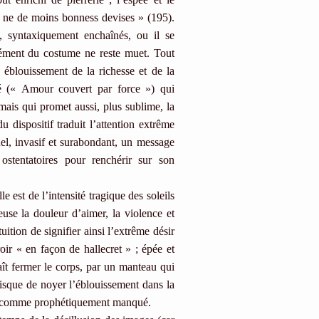
s, ne de moins bonness devises » (195).
s, syntaxiquement enchaînés, ou il se
ément du costume ne reste muet. Tout
 éblouissement de la richesse et de la
pé (« Amour couvert par force ») qui
mais qui promet aussi, plus sublime, la
dispositif traduit l’attention extrême
el, invasif et surabondant, un message
ostentatoires pour renchérir sur son
 est de l’intensité tragique des soleils
use la douleur d’aimer, la violence et
ition de signifier ainsi l’extrême désir
ir « en façon de hallecret » ; épée et
aît fermer le corps, par un manteau qui
risque de noyer l’éblouissement dans la
e, comme prophétiquement manqué.