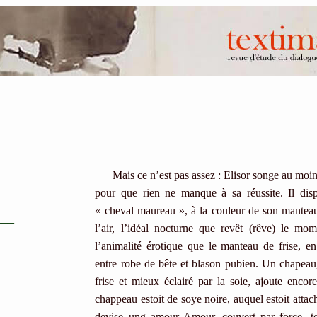
Mais ce n’est pas assez : Elisor songe au moindre
pour que rien ne manque à sa réussite. Il d
« cheval maureau », à la couleur de son manteau
___
l’air, l’idéal nocturne que revêt (rêve) le mom
l’animalité érotique que le manteau de frise, en
entre robe de bête et blason pubien. Un chapeau,
frise et mieux éclairé par la soie, ajoute enco
chappeau estoit de soye noire, auquel estoit atta
devise ung amour Amour, couvert par force, tout