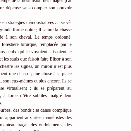
ps de la désillusion des images (car
isor dépense sans compter son pouvoir
n stratégies démonstratives : il se vêt
rande forme noire ; il sature la chasse
de à son cheval. Le temps ordonné,
forestière bifurque, remplacée par le
ous ceulx qui le voyoient laissoient le
 les sauls que faisoit faire Elisor à son
chestre les signes, un miroir n’est plus
ment une chasse ; une chose à la place
ici, sont eux-mêmes et plus encore. Ils se
 se virtualisent : ils se préparent au
 à force d’être subtiles malgré leur
s.
urbes, des bonds : sa danse complique
qui appartient aux rites maniéristes des
manteau traçait des ondoiements, des