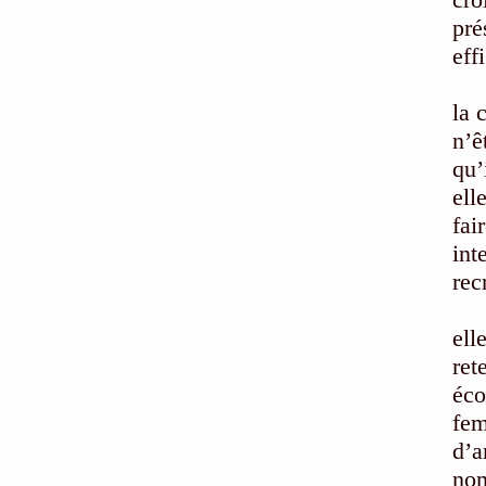
pré
eff
Ins
la 
n’ê
qu’
ell
fai
int
rec
Pou
ell
ret
éco
fem
d’a
nom