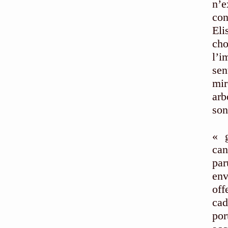
n’e
con
Eli
cho
l’i
sen
mir
arb
son
Le 
« g
can
par
env
off
cad
por