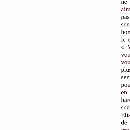
ne 
aim
pas
sen
hom
le 
« M
vou
vou
plu
sen
pou
en 
har
sen
Eli
de 
cro