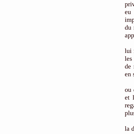
pri
eu 
imp
du 
app
Ce 
lui
les
de 
en 
La 
ou 
et 
reg
plu
Le 
la 