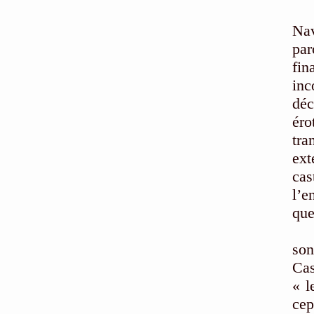
L’
Nav
par
fin
inc
déc
ér
tr
ext
cas
l’e
que
L’h
son
Ca
« l
cep