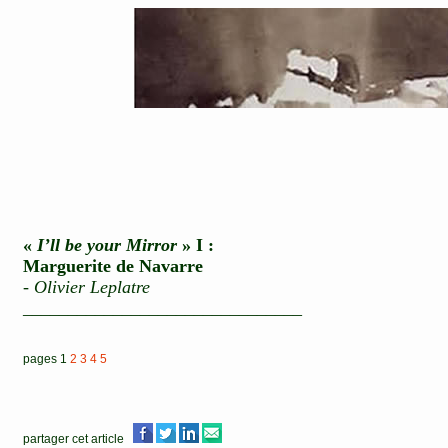
«
I’ll be your Mirror
» I :
Marguerite de Navarre
-
Olivier Leplatre
_______________________________
pages 1
2
3
4
5
partager cet article