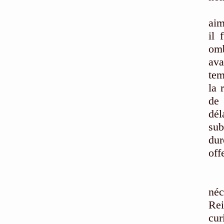
La 
aim
il 
omb
ava
tem
la 
de 
dél
sub
dur
off
Ell
Po
néc
Rei
cur