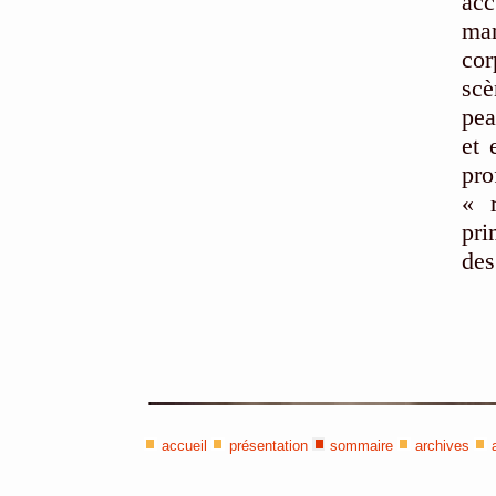
acc
man
cor
scè
pea
et 
pr
« r
pri
des
accueil
présentation
sommaire
archives