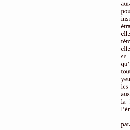
aur
pou
ins
étr
ell
rét
ell
se 
qu’
tou
yeu
les
aus
la
l’é
A f
par