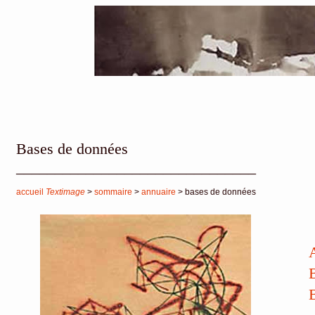
Bases de données
_______________________________
accueil
Textimage
>
sommaire
>
annuaire
> bases de données