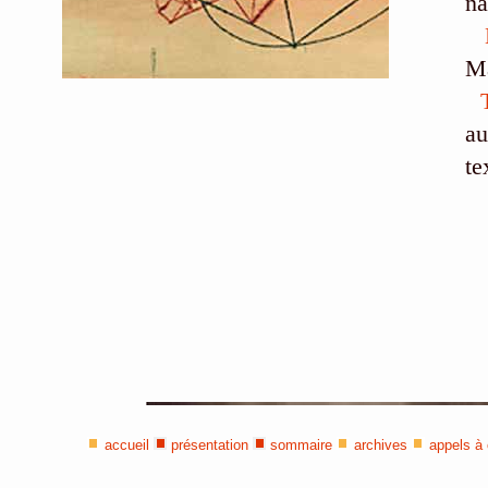
na
Ma
a
te
accueil
présentation
sommaire
archives
appels à 