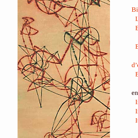
Bi
L
B
d’
en
I
I
I