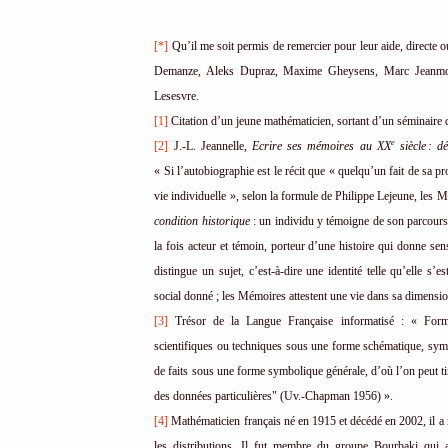
[*]
Qu’il me soit permis de remercier pour leur aide, directe ou 
Demanze, Aleks Dupraz, Maxime Gheysens, Marc Jeanmougi
Lesesvre.
[1]
Citation d’un jeune mathématicien, sortant d’un séminaire 
e
[2]
J.-L. Jeannelle,
Ecrire ses mémoires au XX
siècle : d
« Si l’autobiographie est le récit que « quelqu’un fait de sa pr
vie individuelle », selon la formule de Philippe Lejeune, les 
condition historique
: un individu y témoigne de son parcour
la fois acteur et témoin, porteur d’une histoire qui donne se
distingue un sujet, c’est-à-dire une identité telle qu’elle s’
social donné ; les Mémoires attestent une vie dans sa dimension 
[3]
Trésor de la Langue Française informatisé : « Form
scientifiques ou techniques sous une forme schématique, sym
de faits sous une forme symbolique générale, d’où l’on peut tire
des données particulières" (Uv.-Chapman 1956) ».
[4]
Mathématicien français né en 1915 et décédé en 2002, il a 
les distributions. Il fut membre du groupe Bourbaki qui 