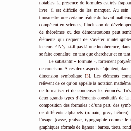
notables, la présence de formules est très frappant
livre, il est difficile de les manquer. Au sein
transmettre une certaine réalité du travail mathém
compétent en sciences, l’inclusion de développe
de théorèmes ou des démonstrations peut semb
éléments qui risquent de s’avérer inintelligibl
lecteurs ? N’y a-t-il pas là une incohérence, dans
se faire connaître, en tant que chercheur et en tan
Le substantif « formule », fortement polysé
de concision. A ces deux aspects s’ajoutent, dans
dimension symbolique [
3
]. Les éléments com
relèvent de ce qu’on appelle la notation mathéma
de formaliser et de condenser les énoncés. Trè
deux grands types d’éléments constitutifs de la
composition des formules : d’une part, des symbole
de différents alphabets (romain, grec, hébreu)
l’usage (casse, graisse, typographie comme le f
graphiques (formés de lignes) : barres, tirets, ron