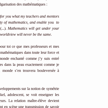
ulgarisation des mathématiques :
o for you what my teachers and mentors
uty of mathematics, and enable
you
to
d
(...)
. Mathematics will get under your
r worldview will never be the same.
 pour toi ce que mes professeurs et mes
s mathématiques dans toute leur force et
e monde enchanté comme j’y suis entré
ues dans la peau exactement comme je
u monde s’en trouvera bouleversée à
éveloppements sur la notion de symétrie
el, adolescent, se voit enseigner les
urs. La relation maître-élève devient
tant en scène une transmission de savoir