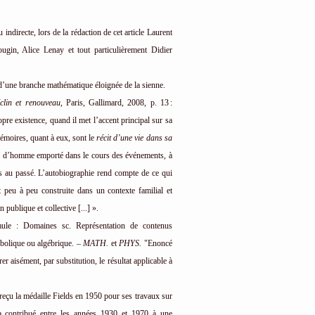
indirecte, lors de la rédaction de cet article Laurent
n, Alice Lenay et tout particulièrement Didier
d’une branche mathématique éloignée de la sienne.
éclin et renouveau
, Paris, Gallimard, 2008, p. 13 :
opre existence, quand il met l’accent principal sur sa
Mémoires, quant à eux, sont le
récit d’une vie dans sa
s d’homme emporté dans le cours des événements, à
ns au passé. L’autobiographie rend compte de ce qui
est peu à peu construite dans un contexte familial et
publique et collective [...] ».
ule : Domaines sc. Représentation de contenus
bolique ou algébrique.
– MATH.
et
PHYS.
"Enoncé
r aisément, par substitution, le résultat applicable à
reçu la médaille Fields en 1950 pour ses travaux sur
a contribué entre les années 1930 et 1970 à une