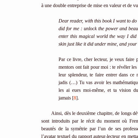
à une double entreprise de mise en valeur et de v
Dear reader, with this book I want to d
did for me : unlock the power and bea
enter this magical world the way I di
skin just like it did under mine, and you
Par ce livre, cher lecteur, je veux faire
mentors ont fait pour moi : te révéler le
leur splendeur, te faire entrer dans c
jadis (…) Tu vas avoir les mathématiq
les ai eues moi-même, et ta vision d
jamais [
8
].
Ainsi, dès le deuxième chapitre, de longs d
sont introduits par le récit du moment où Frenk
beautés de la symétrie par l’un de ses professe
l’avatar textuel du rapport auteur-lecteur en met