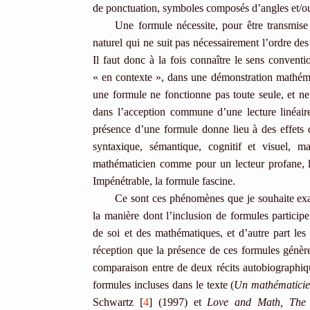
de ponctuation, symboles composés d’angles et/ou
Une formule nécessite, pour être transmise
naturel qui ne suit pas nécessairement l’ordre des 
Il faut donc à la fois connaître le sens conventi
« en contexte », dans une démonstration mathém
une formule ne fonctionne pas toute seule, et ne
dans l’acception commune d’une lecture linéaire.
présence d’une formule donne lieu à des effets d
syntaxique, sémantique, cognitif et visuel, ma
mathématicien comme pour un lecteur profane, la
Impénétrable, la formule fascine.
Ce sont ces phénomènes que je souhaite exa
la manière dont l’inclusion de formules particip
de soi et des mathématiques, et d’autre part les 
réception que la présence de ces formules génère
comparaison entre de deux récits autobiographi
formules incluses dans le texte (
Un mathématicien
Schwartz [
4
] (1997) et
Love and Math, The 