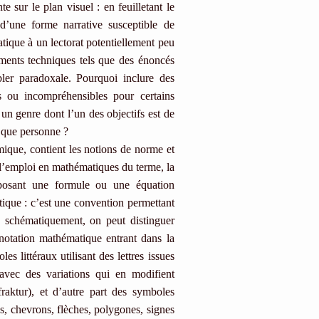
e sur le plan visuel : en feuilletant le
 d’une forme narrative susceptible de
atique à un lectorat potentiellement peu
ments techniques tels que des énoncés
ler paradoxale. Pourquoi inclure des
es ou incompréhensibles pour certains
 un genre dont l’un des objectifs est de
t que personne ?
mique, contient les notions de norme et
 l’emploi en mathématiques du terme, la
posant une formule ou une équation
tique : c’est une convention permettant
s schématiquement, on peut distinguer
 notation mathématique entrant dans la
s littéraux utilisant des lettres issues
 avec des variations qui en modifient
raktur), et d’autre part des symboles
ds, chevrons, flèches, polygones, signes