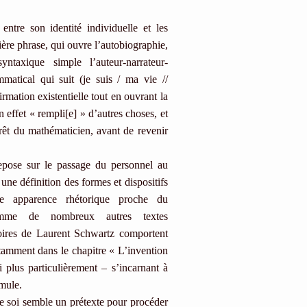
entre son identité individuelle et les
ière phrase, qui ouvre l’autobiographie,
yntaxique simple l’auteur-narrateur-
matical qui suit (je suis / ma vie //
rmation existentielle tout en ouvrant la
 effet « rempli[e] » d’autres choses, et
térêt du mathématicien, avant de revenir
epose sur le passage du personnel au
 une définition des formes et dispositifs
ne apparence rhétorique proche du
omme de nombreux autres textes
oires de Laurent Schwartz comportent
tamment dans le chapitre « L’invention
i plus particulièrement – s’incarnant à
rmule.
e soi semble un prétexte pour procéder