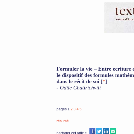
Formuler la vie – Entre écriture 
le dispositif des formules mathém
dans le récit de soi
[
*
]
-
Odile Chatirichvili
____________________________
pages 1
2
3
4
5
résumé
partager cet article