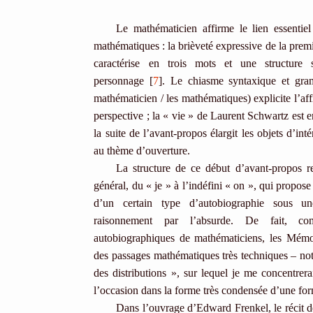
Le mathématicien affirme le lien essentiel 
mathématiques : la brièveté expressive de la prem
caractérise en trois mots et une structure s
personnage [
7
]. Le chiasme syntaxique et gram
mathématicien / les mathématiques) explicite l’affi
perspective ; la « vie » de Laurent Schwartz est en
la suite de l’avant-propos élargit les objets d’in
au thème d’ouverture.
La structure de ce début d’avant-propos r
général, du « je » à l’indéfini « on », qui propose
d’un certain type d’autobiographie sous u
raisonnement par l’absurde. De fait, c
autobiographiques de mathématiciens, les Mém
des passages mathématiques très techniques – no
des distributions », sur lequel je me concentrera
l’occasion dans la forme très condensée d’une fo
Dans l’ouvrage d’Edward Frenkel, le récit d